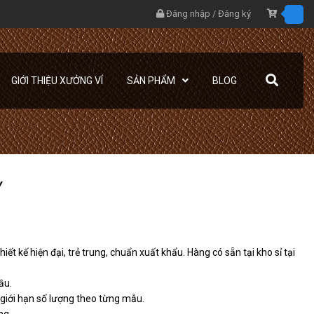
Đăng nhập
/
Đăng ký
GIỚI THIỆU XƯỞNG VÍ
SẢN PHẨM
BLOG
Y
iết kế hiện đại, trẻ trung, chuẩn xuất khẩu. Hàng có sẵn tại kho sỉ tại
ầu.
g giới hạn số lượng theo từng mẫu.