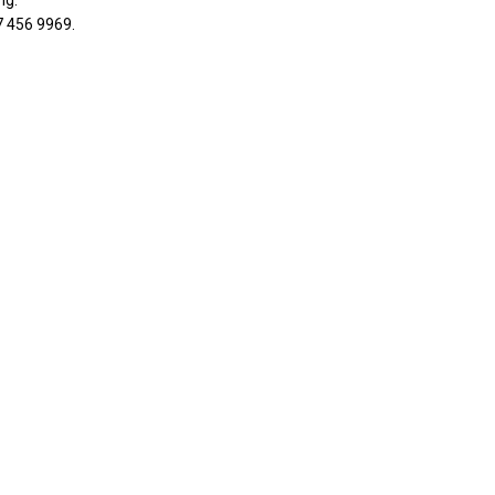
ng.
97 456 9969.