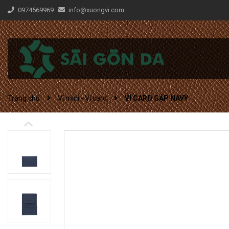
0974569969
info@xuongvi.com
Trang chủ
Ví mini - Ví card
VÍ CARD GẬP NAVY