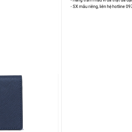
- Hàng trăm mẫu ví da thật đa dạ
- SX mẫu riêng, liên hệ hotline 0