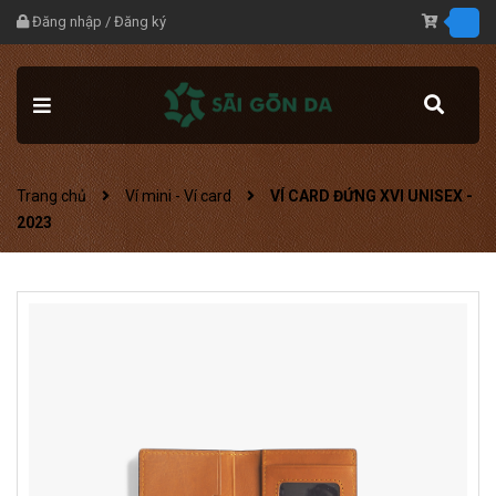
Đăng nhập
/
Đăng ký
Trang chủ
Ví mini - Ví card
VÍ CARD ĐỨNG XVI UNISEX -
2023