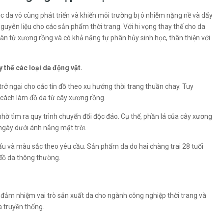
 da vô cùng phát triển và khiến môi trường bị ô nhiễm nặng nề và dấy
uyên liệu cho các sản phẩm thời trang. Với hi vọng thay thế cho da
àn từ xương rồng và có khả năng tự phân hủy sinh học, thân thiện với
thế các loại da động vật.
 trở ngại cho các tín đồ theo xu hướng thời trang thuần chay. Tuy
 cách làm đồ da từ cây xương rồng.
 tìm ra quy trình chuyển đổi độc đáo. Cụ thể, phần lá của cây xương
 ngày dưới ánh nắng mặt trời.
 cấu và màu sắc theo yêu cầu. Sản phẩm da do hai chàng trai 28 tuổi
 đồ da thông thường.
 đảm nhiệm vai trò sản xuất da cho ngành công nghiệp thời trang và
a truyền thống.