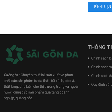
BÌNH LUẬN
THÔNG T
Chính sách 
Chính sách v
Xưởng Ví • Chuyên thiết kế, sản xuất và phân
Chính sách đổ
phối các sản phẩm từ da thật: túi xách, bóp ví,
Quy định sử 
thắt lưng, phụ kiện cho thị trường trong và ngoài
nước, cung cấp sản phẩm quà tặng doanh
nghiệp, quảng cáo.