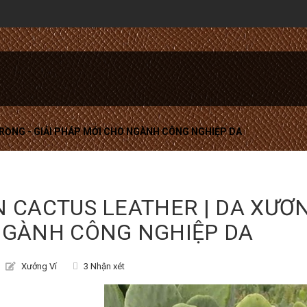
RỒNG - GIẢI PHÁP MỚI CHO NGÀNH CÔNG NGHIỆP DA
 CACTUS LEATHER | DA XƯƠN
NGÀNH CÔNG NGHIỆP DA
Xưởng Ví
3 Nhận xét