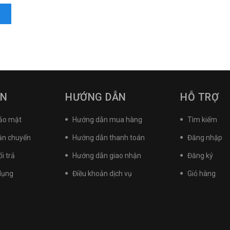
IN
HƯỚNG DẪN
HỖ TRỢ
bảo mật
Hướng dẫn mua hàng
Tìm kiếm
ận chuyển
Hướng dẫn thanh toán
Đăng nhập
i trả
Hướng dẫn giao nhận
Đăng ký
dụng
Điều khoản dịch vụ
Giỏ hàng