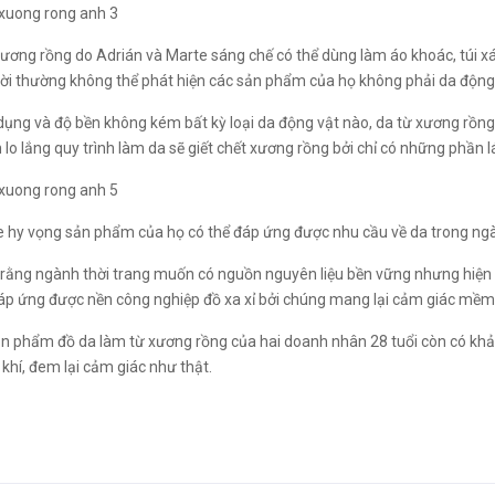
xương rồng do Adrián và Marte sáng chế có thể dùng làm áo khoác, túi xá
ời thường không thể phát hiện các sản phẩm của họ không phải da động 
dụng và độ bền không kém bất kỳ loại da động vật nào, da từ xương rồng 
lo lắng quy trình làm da sẽ giết chết xương rồng bởi chỉ có những phần l
e hy vọng sản phẩm của họ có thể đáp ứng được nhu cầu về da trong ngà
u rằng ngành thời trang muốn có nguồn nguyên liệu bền vững nhưng hiện
đáp ứng được nền công nghiệp đồ xa xỉ bởi chúng mang lại cảm giác mềm 
sản phẩm đồ da làm từ xương rồng của hai doanh nhân 28 tuổi còn có kh
 khí, đem lại cảm giác như thật.