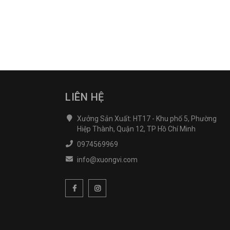
LIÊN HỆ
Xưởng Sản Xuất: HT17 - Khu phố 5, Phường
Hiệp Thành, Quận 12, TP Hồ Chí Minh
0974569969
info@xuongvi.com