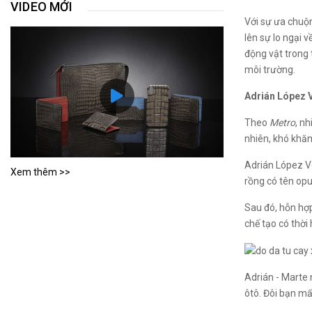
VIDEO MỚI
Với sự ưa chuộn
lên sự lo ngại 
động vật trong 
môi trường.
Adrián López V
Theo
Metro
, n
nhiên, khó khăn
Adrián López V
Xem thêm >>
rồng có tên opu
Sau đó, hỗn hợp
chế tạo có thời
Adrián - Marte 
ôtô. Đôi bạn mấ