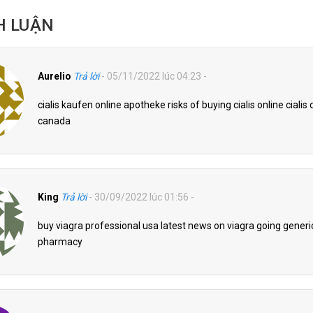
H LUẬN
Aurelio
Trả lời
- 05/11/2022 lúc 04:23 -
cialis kaufen online apotheke risks of buying cialis online cialis 
canada
King
Trả lời
- 30/09/2022 lúc 01:56 -
buy viagra professional usa latest news on viagra going gener
pharmacy