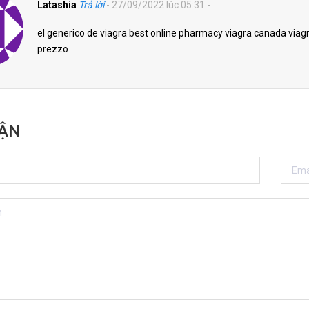
Latashia
Trả lời
- 27/09/2022 lúc 05:31 -
el generico de viagra best online pharmacy viagra canada viag
prezzo
UẬN