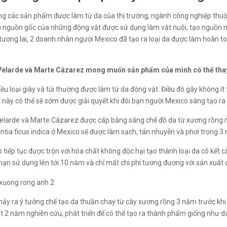
g các sản phẩm được làm từ da của thị trường, ngành công nghiệp thuộc
về nguồn gốc của những động vật được sử dụng làm vật nuôi, tạo nguồn ng
tương lai, 2 doanh nhân người Mexico đã tạo ra loại da được làm hoàn to
elarde và Marte Cázarez mong muốn sản phẩm của mình có thể thay 
hiều loại giày và túi thường được làm từ da động vật. Điều đó gây không ít
 này có thể sẽ sớm được giải quyết khi đôi bạn người Mexico sáng tạo ra
elarde và Marte Cázarez được cấp bằng sáng chế đồ da từ xương rồng nhờ
ntia ficus indica ở Mexico sẽ được làm sạch, tán nhuyễn và phơi trong 3
 tiếp tục được trộn với hóa chất không độc hại tạo thành loại da có kết
 hạn sử dụng lên tới 10 năm và chỉ mất chi phí tương đương với sản xuất
nảy ra ý tưởng chế tạo da thuần chay từ cây xương rồng 3 năm trước khi
t 2 năm nghiên cứu, phát triển để có thể tạo ra thành phẩm giống như d