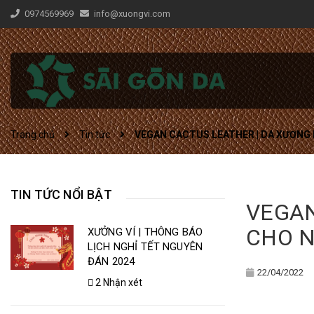
0974569969
info@xuongvi.com
Trang chủ
Tin tức
VEGAN CACTUS LEATHER | DA XƯƠNG 
TIN TỨC NỔI BẬT
VEGAN
CHO 
XƯỞNG VÍ | THÔNG BÁO
LỊCH NGHỈ TẾT NGUYÊN
ĐÁN 2024
22/04/2022
2 Nhận xét