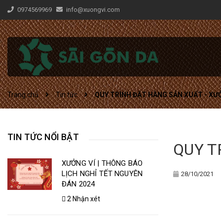
0974569969
info@xuongvi.com
Trang chủ
Tin tức
QUY TRÌNH ĐẶT HÀNG SẢN XUẤT - XƯ
TIN TỨC NỔI BẬT
QUY T
XƯỞNG VÍ | THÔNG BÁO
LỊCH NGHỈ TẾT NGUYÊN
28/10/2021
ĐÁN 2024
2 Nhận xét