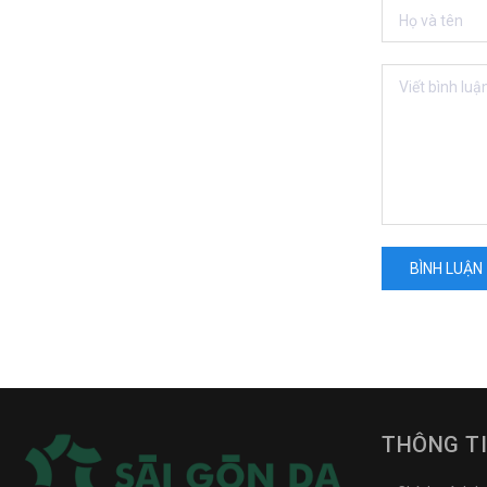
BÌNH LUẬN
THÔNG T