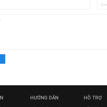
IN
HƯỚNG DẪN
HỖ TRỢ