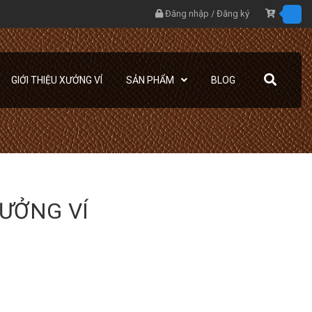
Đăng nhập
/
Đăng ký
GIỚI THIỆU XƯỞNG VÍ
SẢN PHẨM
BLOG
XƯỞNG VÍ