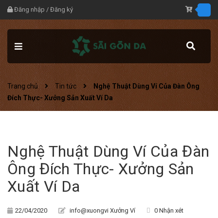
Đăng nhập
/
Đăng ký
Trang chủ
Tin tức
Nghệ Thuật Dùng Ví Của Đàn Ông
Đích Thực- Xưởng Sản Xuất Ví Da
Nghệ Thuật Dùng Ví Của Đàn
Ông Đích Thực- Xưởng Sản
Xuất Ví Da
22/04/2020
info@xuongvi Xưởng Ví
0 Nhận xét