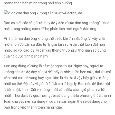
mang theo bên mình trong mọi tình huống
Bạn có biết các cô gái rất hay để ý đến ví của đàn ông không? Đó là
một trong những cách để họ phân tích một người đàn ông.
Ví là thứ mà đàn ông không thể thiếu khi đi ra đường, Vì vậy ví là
một món đồ cần sự đầu tư, lý giải tại sao ví da thật luôn đắt hơn
nhiều so với các loại ví canvas thông thường vì thời gian sử dụng
của nó được tính bằng năm.
Đàn ông dùng ví cũng là cả một nghệ thuật. Ngày nay, người ta
không còn đo độ dày của ví để thấy ai nhiều tiền hơn nữa, đôi khi chỉ
cần một cái thẻ vàng hay bạch kim là đủ rồi vì vậy hãy giữ ví mỏng
nhất có thể. Độ dày ví giữ từ 1-1,5 cm là hợp lý. Bạn nên để thẻ, một
ít tiền mặt, ảnh,.. Giữ ví mỏng nhất có thể là cách giữ phom ví tốt
nhất. Thời đại bây giờ, mọi người sử dụng thẻ là phương thức thanh
toán chủ yếu nên sử dụng ví có chia sẵn ngăn thẻ sẽ dễ dàng cho
bạn trong việc thanh toán hàng ngày.