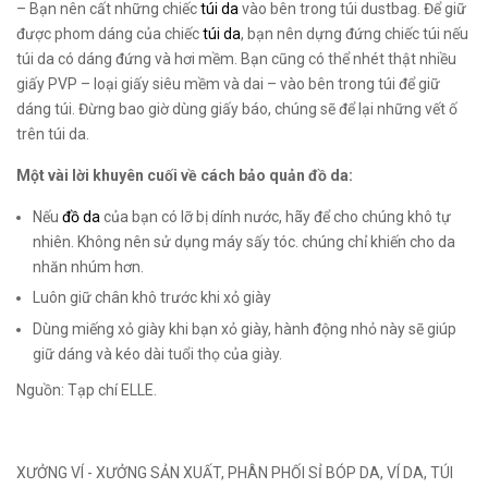
– Bạn nên cất những chiếc
túi da
vào bên trong túi dustbag. Để giữ
được phom dáng của chiếc
túi da
, bạn nên dựng đứng chiếc túi nếu
túi da có dáng đứng và hơi mềm. Bạn cũng có thể nhét thật nhiều
giấy PVP – loại giấy siêu mềm và dai – vào bên trong túi để giữ
dáng túi. Đừng bao giờ dùng giấy báo, chúng sẽ để lại những vết ố
trên túi da.
Một vài lời khuyên cuối về cách bảo quản đồ da:
Nếu
đồ da
của bạn có lỡ bị dính nước, hãy để cho chúng khô tự
nhiên. Không nên sử dụng máy sấy tóc. chúng chỉ khiến cho da
nhăn nhúm hơn.
Luôn giữ chân khô trước khi xỏ giày
Dùng miếng xỏ giày khi bạn xỏ giày, hành động nhỏ này sẽ giúp
giữ dáng và kéo dài tuổi thọ của giày.
Nguồn: Tạp chí ELLE.
XƯỞNG VÍ - XƯỞNG SẢN XUẤT, PHÂN PHỐI SỈ BÓP DA, VÍ DA, TÚI