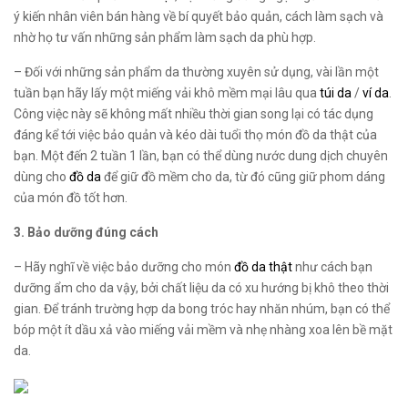
ý kiến nhân viên bán hàng về bí quyết bảo quản, cách làm sạch và
nhờ họ tư vấn những sản phẩm làm sạch da phù hợp.
– Đối với những sản phẩm da thường xuyên sử dụng, vài lần một
tuần bạn hãy lấy một miếng vải khô mềm mại lâu qua
túi da
/
ví da
.
Công việc này sẽ không mất nhiều thời gian song lại có tác dụng
đáng kể tới việc bảo quản và kéo dài tuổi thọ món đồ da thật của
bạn. Một đến 2 tuần 1 lần, bạn có thể dùng nước dung dịch chuyên
dùng cho
đồ da
để giữ đồ mềm cho da, từ đó cũng giữ phom dáng
của món đồ tốt hơn.
3. Bảo dưỡng đúng cách
– Hãy nghĩ về việc bảo dưỡng cho món
đồ da thật
như cách bạn
dưỡng ẩm cho da vậy, bởi chất liệu da có xu hướng bị khô theo thời
gian. Để tránh trường hợp da bong tróc hay nhăn nhúm, bạn có thể
bóp một ít dầu xả vào miếng vải mềm và nhẹ nhàng xoa lên bề mặt
da.