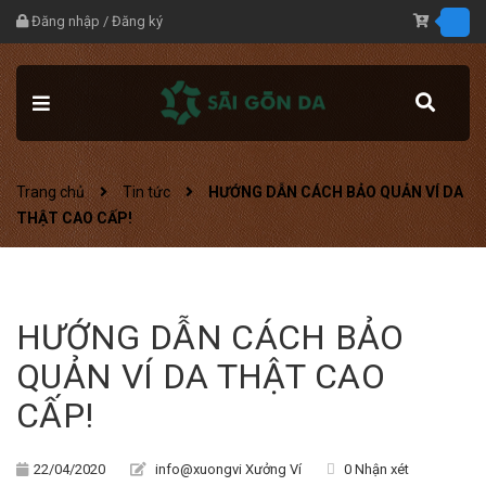
Đăng nhập
/
Đăng ký
Trang chủ
Tin tức
HƯỚNG DẪN CÁCH BẢO QUẢN VÍ DA
THẬT CAO CẤP!
HƯỚNG DẪN CÁCH BẢO
QUẢN VÍ DA THẬT CAO
CẤP!
22/04/2020
info@xuongvi Xưởng Ví
0 Nhận xét