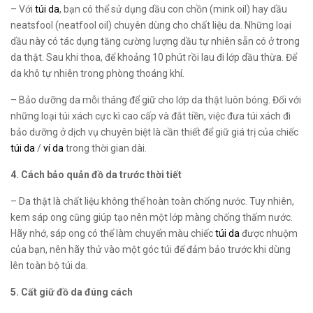
– Với
túi da
, bạn có thể sử dụng dầu con chồn (mink oil) hay dầu
neatsfool (neatfool oil) chuyên dùng cho chất liệu da. Những loại
dầu này có tác dụng tăng cường lượng dầu tự nhiên sẵn có ở trong
da thật. Sau khi thoa, để khoảng 10 phút rồi lau đi lớp dầu thừa. Để
da khô tự nhiên trong phòng thoáng khí.
– Bảo dưỡng da mỗi tháng để giữ cho lớp da thật luôn bóng. Đối với
những loại túi xách cực kì cao cấp và đắt tiền, việc đưa túi xách đi
bảo dưỡng ở dịch vụ chuyên biệt là cần thiết để giữ giá trị của chiếc
túi da
/
ví da
trong thời gian dài.
4. Cách bảo quản đồ da trước thời tiết
– Da thật là chất liệu không thể hoàn toàn chống nước. Tuy nhiên,
kem sáp ong cũng giúp tạo nên một lớp màng chống thấm nước.
Hãy nhớ, sáp ong có thể làm chuyển màu chiếc
túi da
được nhuộm
của bạn, nên hãy thử vào một góc túi để đảm bảo trước khi dùng
lên toàn bộ túi da.
5. Cất giữ đồ da đúng cách