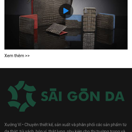
Xem thêm >>
Xưởng Ví • Chuyên thiết kế, sản xuất và phân phối các sản phẩm từ
da thật: túi xách, bóp ví, thắt lưng, phụ kiện cho thị trường trong và