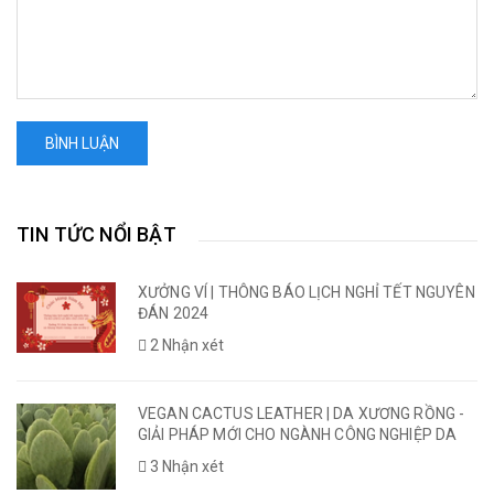
BÌNH LUẬN
TIN TỨC NỔI BẬT
XƯỞNG VÍ | THÔNG BÁO LỊCH NGHỈ TẾT NGUYÊN
ĐÁN 2024
2 Nhận xét
VEGAN CACTUS LEATHER | DA XƯƠNG RỒNG -
GIẢI PHÁP MỚI CHO NGÀNH CÔNG NGHIỆP DA
3 Nhận xét