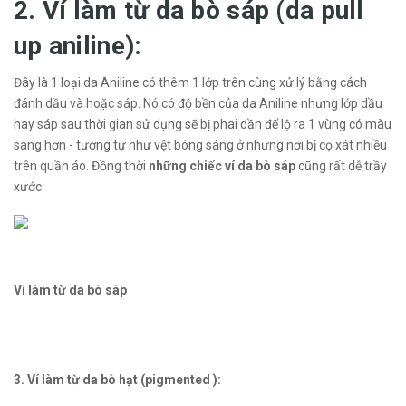
2. Ví làm từ da bò sáp (da pull
up aniline):
Đây là 1 loại da Aniline có thêm 1 lớp trên cùng xử lý bằng cách
đánh dầu và hoặc sáp. Nó có độ bền của da Aniline nhưng lớp dầu
hay sáp sau thời gian sử dụng sẽ bị phai dần để lộ ra 1 vùng có màu
sáng hơn - tương tự như vệt bóng sáng ở nhưng nơi bị cọ xát nhiều
trên quần áo. Đồng thời
những
chiếc ví
da bò sáp
cũng rất dễ trầy
xước.
Ví làm từ da bò sáp
3. Ví làm từ da bò hạt (pigmented ):