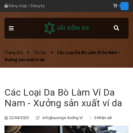
Đăng nhập
/
Đăng ký
Trang chủ
Tin tức
Các Loại Da Bò Làm Ví Da Nam -
Xưởng sản xuất ví da
Các Loại Da Bò Làm Ví Da
Nam - Xưởng sản xuất ví da
22/04/2020
info@xuongvi Xưởng Ví
0 Nhận xét