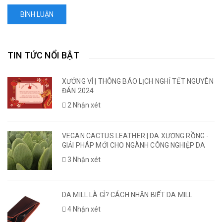
BÌNH LUẬN
TIN TỨC NỔI BẬT
XƯỞNG VÍ | THÔNG BÁO LỊCH NGHỈ TẾT NGUYÊN
ĐÁN 2024
2 Nhận xét
VEGAN CACTUS LEATHER | DA XƯƠNG RỒNG -
GIẢI PHÁP MỚI CHO NGÀNH CÔNG NGHIỆP DA
3 Nhận xét
DA MILL LÀ GÌ? CÁCH NHẬN BIẾT DA MILL
4 Nhận xét