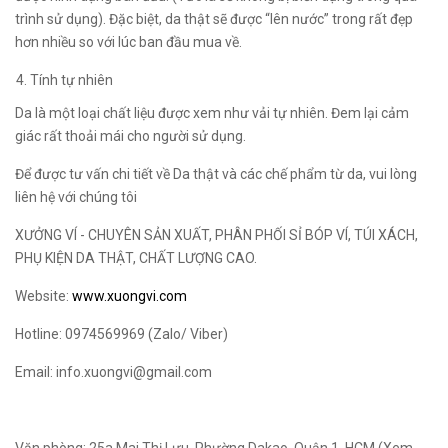
trình sử dụng). Đặc biệt, da thật sẽ được “lên nước” trong rất đẹp
hơn nhiều so với lúc ban đầu mua về.
Tính tự nhiên
Da là một loại chất liệu được xem như vải tự nhiên. Đem lại cảm
giác rất thoải mái cho người sử dụng.
Để được tư vấn chi tiết về Da thật và các chế phẩm từ da, vui lòng
liên hệ với chúng tôi
XƯỞNG VÍ - CHUYÊN SẢN XUẤT, PHÂN PHỐI SỈ BÓP VÍ, TÚI XÁCH,
PHỤ KIỆN DA THẬT, CHẤT LƯỢNG CAO.
Website:
www.xuongvi.com
Hotline: 0974569969 (Zalo/ Viber)
Email: info.xuongvi@gmail.com