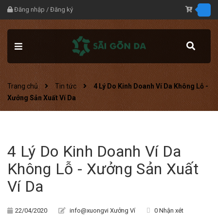
Đăng nhập
/
Đăng ký
Trang chủ
Tin tức
4 Lý Do Kinh Doanh Ví Da Không Lỗ -
Xưởng Sản Xuất Ví Da
4 Lý Do Kinh Doanh Ví Da
Không Lỗ - Xưởng Sản Xuất
Ví Da
22/04/2020
info@xuongvi Xưởng Ví
0 Nhận xét