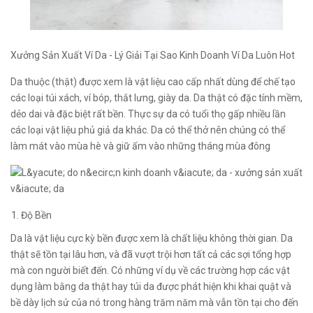
Xưởng Sản Xuất Ví Da - Lý Giải Tại Sao Kinh Doanh Ví Da Luôn Hot
Da thuộc (thật) được xem là vật liệu cao cấp nhất dùng để chế tạo
các loại túi xách, ví bóp, thắt lưng, giày da. Da thật có đặc tính mềm,
dẻo dai và đặc biệt rất bền. Thực sự da có tuổi thọ gấp nhiều lần
các loại vật liệu phủ giả da khác. Da có thể thở nên chúng có thể
làm mát vào mùa hè và giữ ấm vào những tháng mùa đông
Độ Bền
Da là vật liệu cực kỳ bền được xem là chất liệu không thời gian. Da
thật sẽ tồn tại lâu hơn, và đã vượt trội hơn tất cả các sợi tổng hợp
mà con người biết đến. Có những ví dụ về các trường hợp các vật
dụng làm bằng da thật hay túi da được phát hiện khi khai quật và
bề dày lịch sử của nó trong hàng trăm năm mà vẫn tồn tại cho đến