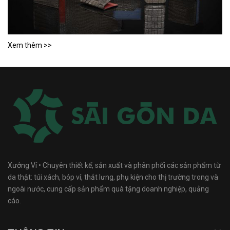
Xem thêm >>
Xưởng Ví • Chuyên thiết kế, sản xuất và phân phối các sản phẩm từ
da thật: túi xách, bóp ví, thắt lưng, phụ kiện cho thị trường trong và
ngoài nước, cung cấp sản phẩm quà tặng doanh nghiệp, quảng
cáo.