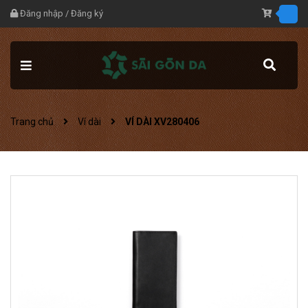
Đăng nhập
/
Đăng ký
Trang chủ
Ví dài
VÍ DÀI XV280406